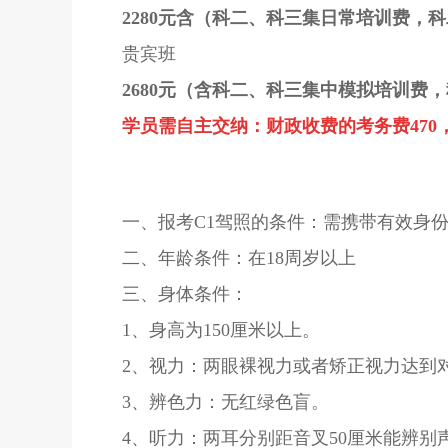
2280元
含
（
科二、科三
集日常培训费，科
贵宾班
2680元（含科二、科三
集中模拟培训费，
学员需自主交纳：
财政收费的考务费470
一、报考C1驾照的条件：需携带有效身
二、年龄条件：在18周岁以上
三、身体条件：
1、身高为150厘米以上。
2、视力：两眼裸视力或者矫正视力达到对
3、辨色力：无红绿色盲。
4、听力：两耳分别距音叉50厘米能辨别